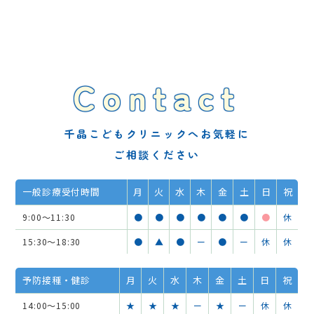
Contact
千晶こどもクリニックへお気軽に
ご相談ください
一般診療受付時間
月
火
水
木
金
土
日
祝
9:00～11:30
●
●
●
●
●
●
●
休
15:30～18:30
●
▲
●
ー
●
ー
休
休
予防接種・健診
月
火
水
木
金
土
日
祝
14:00～15:00
★
★
★
ー
★
ー
休
休