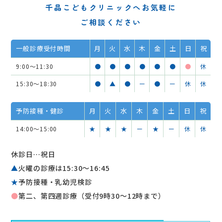
千晶こどもクリニックへお気軽に
ご相談ください
一般診療受付時間
月
火
水
木
金
土
日
祝
9:00～11:30
●
●
●
●
●
●
●
休
15:30～18:30
●
▲
●
ー
●
ー
休
休
予防接種・健診
月
火
水
木
金
土
日
祝
14:00～15:00
★
★
★
ー
★
ー
休
休
休診日…祝日
▲
火曜の診療は15:30〜16:45
★
予防接種・乳幼児検診
●
第二、第四週診療（受付9時30～12時まで）