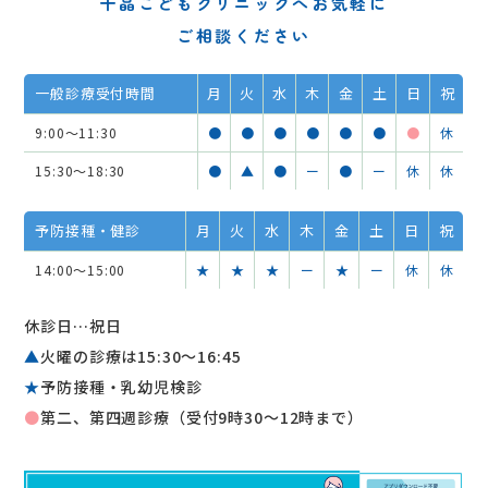
千晶こどもクリニックへお気軽に
ご相談ください
一般診療受付時間
月
火
水
木
金
土
日
祝
9:00～11:30
●
●
●
●
●
●
●
休
15:30～18:30
●
▲
●
ー
●
ー
休
休
予防接種・健診
月
火
水
木
金
土
日
祝
14:00～15:00
★
★
★
ー
★
ー
休
休
休診日…祝日
▲
火曜の診療は15:30〜16:45
★
予防接種・乳幼児検診
●
第二、第四週診療（受付9時30～12時まで）