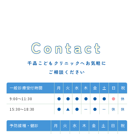
Contact
千晶こどもクリニックへお気軽に
ご相談ください
一般診療受付時間
月
火
水
木
金
土
日
祝
9:00～11:30
●
●
●
●
●
●
●
休
15:30～18:30
●
▲
●
ー
●
ー
休
休
予防接種・健診
月
火
水
木
金
土
日
祝