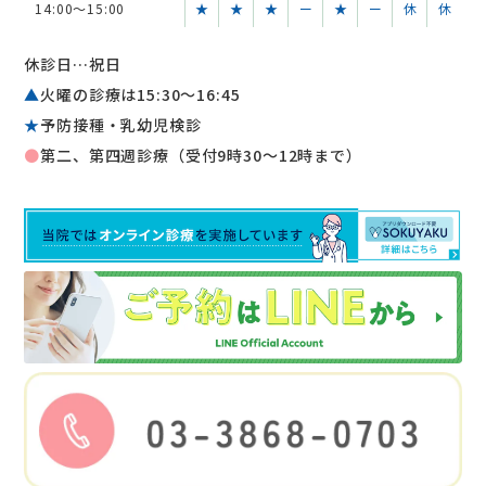
14:00～15:00
★
★
★
ー
★
ー
休
休
休診日…祝日
▲
火曜の診療は15:30〜16:45
★
予防接種・乳幼児検診
●
第二、第四週診療（受付9時30～12時まで）