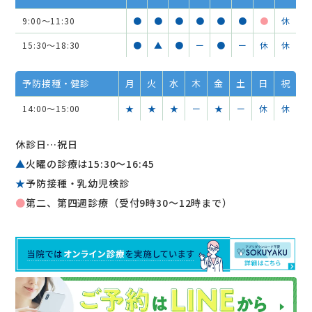
9:00～11:30
●
●
●
●
●
●
●
休
15:30～18:30
●
▲
●
ー
●
ー
休
休
予防接種・健診
月
火
水
木
金
土
日
祝
14:00～15:00
★
★
★
ー
★
ー
休
休
休診日…祝日
▲
火曜の診療は15:30〜16:45
★
予防接種・乳幼児検診
●
第二、第四週診療（受付9時30～12時まで）