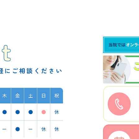
t
軽に
ご相談ください
木
金
土
日
祝
●
●
●
●
休
ー
●
ー
休
休