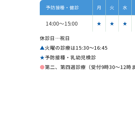
予防接種・健診
月
火
水
14:00～15:00
★
★
★
休診日…祝日
▲
火曜の診療は15:30〜16:45
★
予防接種・乳幼児検診
●
第二、第四週診療（受付9時30～12時