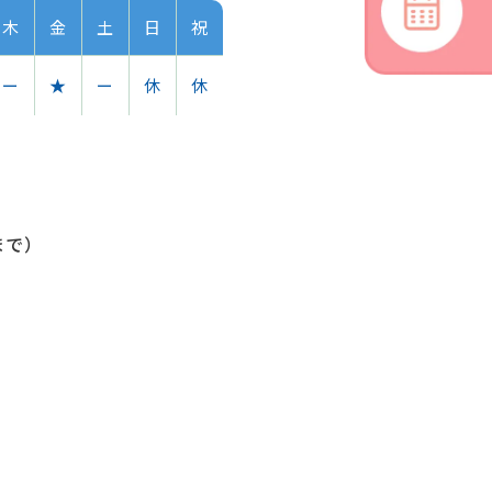
木
金
土
日
祝
ー
★
ー
休
休
まで）