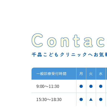
Contac
千晶こどもクリニックへお気
一般診療受付時間
月
火
水
9:00～11:30
●
●
●
15:30～18:30
●
▲
●