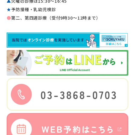
▲
火曜の診療は15:30〜16:45
★
予防接種・乳幼児検診
●
第二、第四週診療（受付9時30～12時まで）