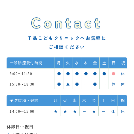
Contact
千晶こどもクリニックへお気軽に
ご相談ください
一般診療受付時間
月
火
水
木
金
土
日
祝
9:00～11:30
●
●
●
●
●
●
●
休
15:30～18:30
●
▲
●
ー
●
ー
休
休
予防接種・健診
月
火
水
木
金
土
日
祝
14:00～15:00
★
★
★
ー
★
ー
休
休
休診日…祝日