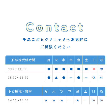
Contact
千晶こどもクリニックへお気軽に
ご相談ください
一般診療受付時間
月
火
水
木
金
土
日
祝
9:00～11:30
●
●
●
●
●
●
●
休
15:30～18:30
●
▲
●
ー
●
ー
休
休
予防接種・健診
月
火
水
木
金
土
日
祝
14:00～15:00
★
★
★
ー
★
ー
休
休