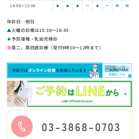
14:00～15:00
★
★
★
ー
★
ー
休
休
休診日…祝日
▲
火曜の診療は15:30〜16:45
★
予防接種・乳幼児検診
●
第二、第四週診療（受付9時30～12時まで）