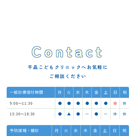
Contact
千晶こどもクリニックへお気軽に
ご相談ください
一般診療受付時間
月
火
水
木
金
土
日
祝
9:00～11:30
●
●
●
●
●
●
●
休
15:30～18:30
●
▲
●
ー
●
ー
休
休
予防接種・健診
月
火
水
木
金
土
日
祝