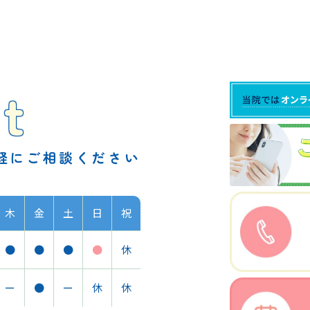
t
軽に
ご相談ください
木
金
土
日
祝
●
●
●
●
休
ー
●
ー
休
休