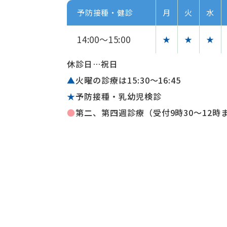
予防接種・健診
月
火
水
14:00～15:00
★
★
★
休診日…祝日
▲
火曜の診療は15:30〜16:45
★
予防接種・乳幼児検診
●
第二、第四週診療（受付9時30～12時