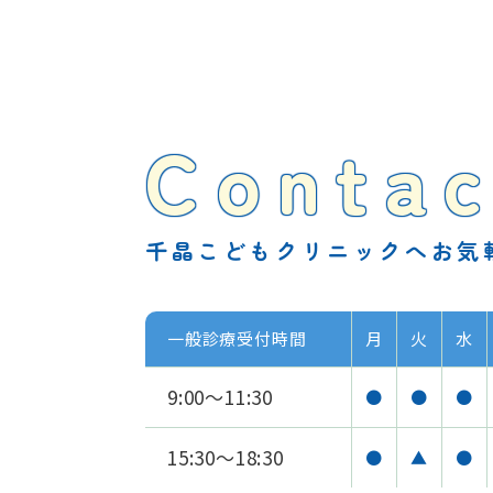
Contac
千晶こどもクリニックへお気
一般診療受付時間
月
火
水
9:00～11:30
●
●
●
15:30～18:30
●
▲
●