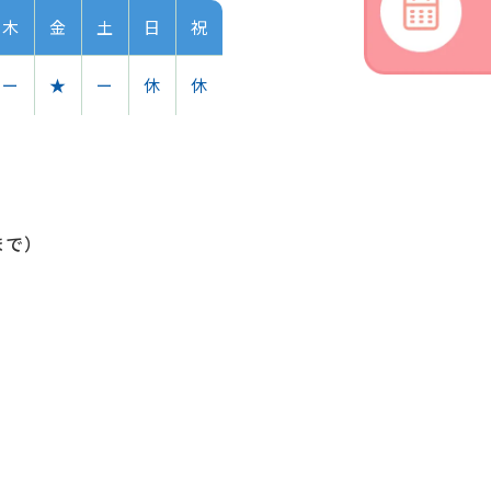
木
金
土
日
祝
ー
★
ー
休
休
まで）