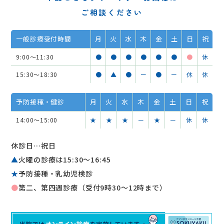
ご相談ください
一般診療受付時間
月
火
水
木
金
土
日
祝
9:00～11:30
●
●
●
●
●
●
●
休
15:30～18:30
●
▲
●
ー
●
ー
休
休
予防接種・健診
月
火
水
木
金
土
日
祝
14:00～15:00
★
★
★
ー
★
ー
休
休
休診日…祝日
▲
火曜の診療は15:30〜16:45
★
予防接種・乳幼児検診
●
第二、第四週診療（受付9時30～12時まで）