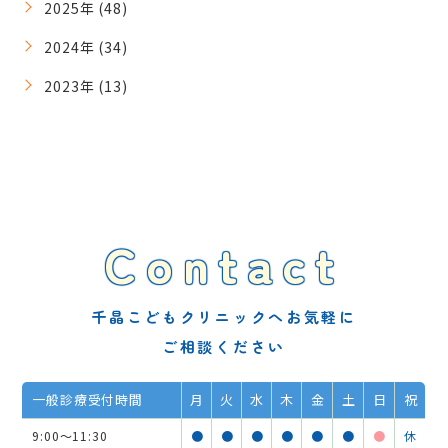
2025年 (48)
2024年 (34)
2023年 (13)
Contact
千晶こどもクリニックへお気軽に
ご相談ください
一般診療受付時間
月
火
水
木
金
土
日
祝
9:00～11:30
●
●
●
●
●
●
●
休