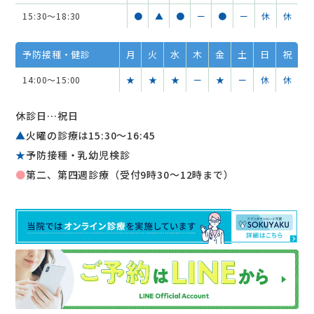
15:30～18:30
●
▲
●
ー
●
ー
休
休
予防接種・健診
月
火
水
木
金
土
日
祝
14:00～15:00
★
★
★
ー
★
ー
休
休
休診日…祝日
▲
火曜の診療は15:30〜16:45
★
予防接種・乳幼児検診
●
第二、第四週診療（受付9時30～12時まで）