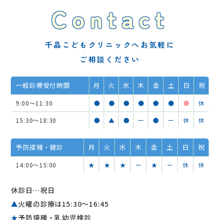
Contact
千晶こどもクリニックへお気軽に
ご相談ください
一般診療受付時間
月
火
水
木
金
土
日
祝
9:00～11:30
●
●
●
●
●
●
●
休
15:30～18:30
●
▲
●
ー
●
ー
休
休
予防接種・健診
月
火
水
木
金
土
日
祝
14:00～15:00
★
★
★
ー
★
ー
休
休
休診日…祝日
▲
火曜の診療は15:30〜16:45
★
予防接種・乳幼児検診