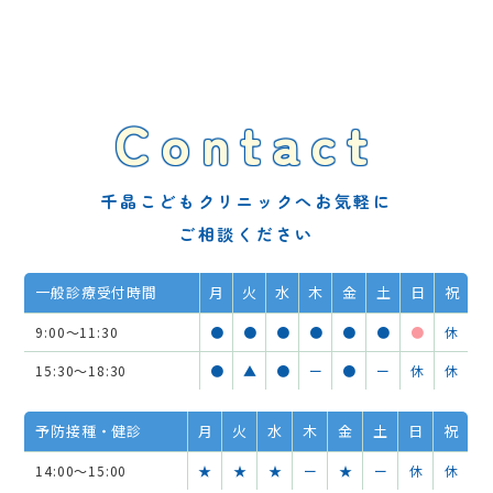
Contact
千晶こどもクリニックへお気軽に
ご相談ください
一般診療受付時間
月
火
水
木
金
土
日
祝
9:00～11:30
●
●
●
●
●
●
●
休
15:30～18:30
●
▲
●
ー
●
ー
休
休
予防接種・健診
月
火
水
木
金
土
日
祝
14:00～15:00
★
★
★
ー
★
ー
休
休