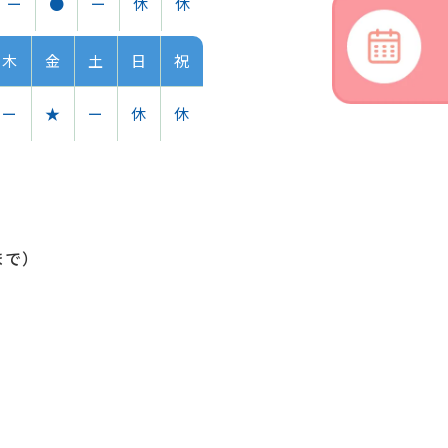
ー
●
ー
休
休
木
金
土
日
祝
ー
★
ー
休
休
まで）