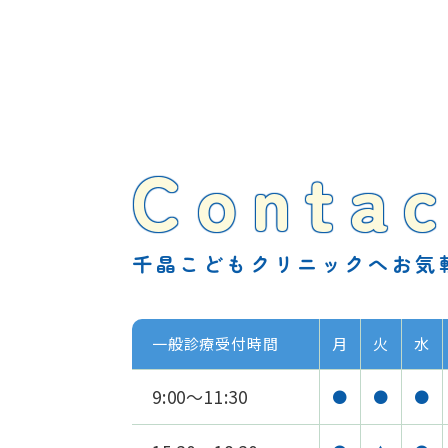
Contac
千晶こどもクリニックへお気
一般診療受付時間
月
火
水
9:00～11:30
●
●
●