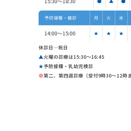
15:30～18:30
●
▲
●
予防接種・健診
月
火
水
14:00～15:00
★
★
★
休診日…祝日
▲
火曜の診療は15:30〜16:45
★
予防接種・乳幼児検診
●
第二、第四週診療（受付9時30～12時