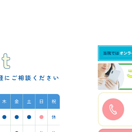
t
軽に
ご相談ください
木
金
土
日
祝
●
●
●
●
休