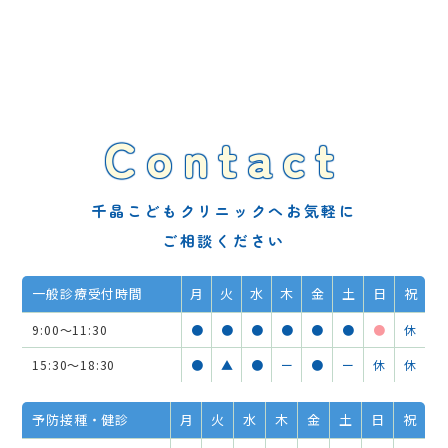
Contact
千晶こどもクリニックへお気軽に
ご相談ください
一般診療受付時間
月
火
水
木
金
土
日
祝
9:00～11:30
●
●
●
●
●
●
●
休
15:30～18:30
●
▲
●
ー
●
ー
休
休
予防接種・健診
月
火
水
木
金
土
日
祝