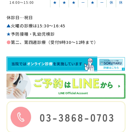
14:00～15:00
★
★
★
ー
★
ー
休
休
休診日…祝日
▲
火曜の診療は15:30〜16:45
★
予防接種・乳幼児検診
●
第二、第四週診療（受付9時30～12時まで）